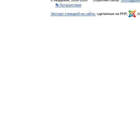
© Академик, 2000-2026
Обратная связь:
Техподдерж
👣 Путешествия
Экспорт словарей на сайты
, сделанные на PHP,
Jo