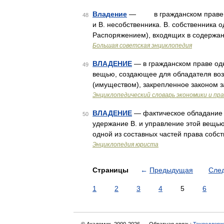
Владение
— в гражданском праве, фа
48
и В. несобственника. В. собственника 
Распоряжением), входящих в содержан
Большая советская энциклопедия
ВЛАДЕНИЕ
— в гражданском праве од
49
вещью, создающее для обладателя воз
(имуществом), закрепленное законом 
Энциклопедический словарь экономики и пр
ВЛАДЕНИЕ
— фактическое обладание 
50
удержание В. и управление этой вещью
одной из составных частей права собс
Энциклопедия юриста
Страницы
←
Предыдущая
Сле
1
2
3
4
5
6