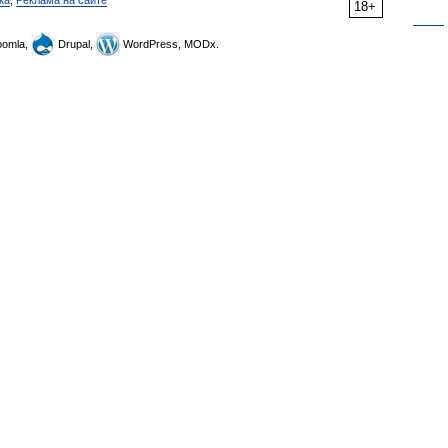
ка
,
Реклама на сайте
18+
omla,
Drupal,
WordPress, MODx.