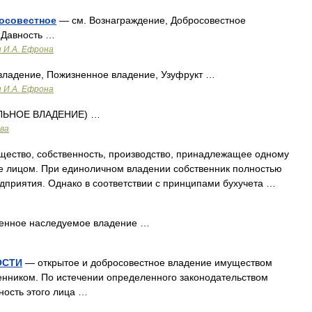
осовестное
— см. Вознаграждение, Добросовестное
 Давность …
и И.А. Ефрона
ладение, Пожизненное владение, Узуфрукт …
и И.А. Ефрона
ЛЬНОЕ ВЛАДЕНИЕ) …
ава
щество, собственность, производство, принадлежащее одному
же лицом. При единоличном владении собственник полностью
едприятия. Однако в соответствии с принципами бухучета …
енное наследуемое владение …
ОСТИ
— открытое и добросовестное владение имуществом
венником. По истечении определенного законодательством
ность этого лица …