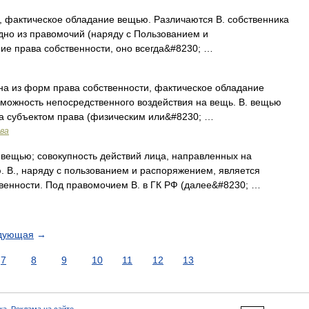
ктическое обладание вещью. Различаются В. собственника
одно из правомочий (наряду с Пользованием и
ие права собственности, оно всегда&#8230; …
на из форм права собственности, фактическое обладание
можность непосредственного воздействия на вещь. В. вещью
за субъектом права (физическим или&#8230; …
ава
вещью; совокупность действий лица, направленных на
. В., наряду с пользованием и распоряжением, является
твенности. Под правомочием В. в ГК РФ (далее&#8230; …
дующая
→
7
8
9
10
11
12
13