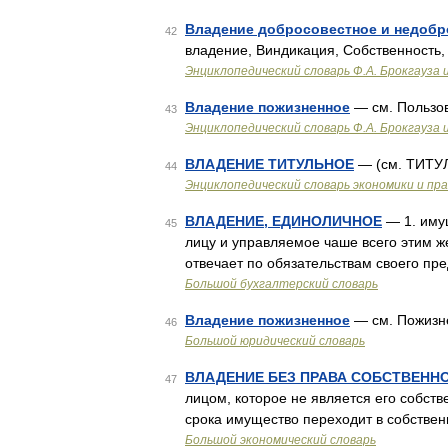
Владение добросовестное и недобр
42
владение, Виндикация, Собственность,
Энциклопедический словарь Ф.А. Брокгауза 
Владение пожизненное
— см. Пользов
43
Энциклопедический словарь Ф.А. Брокгауза 
ВЛАДЕНИЕ ТИТУЛЬНОЕ
— (см. ТИТУ
44
Энциклопедический словарь экономики и пр
ВЛАДЕНИЕ, ЕДИНОЛИЧНОЕ
— 1. иму
45
лицу и управляемое чаше всего этим 
отвечает по обязательствам своего пр
Большой бухгалтерский словарь
Владение пожизненное
— см. Пожизн
46
Большой юридический словарь
ВЛАДЕНИЕ БЕЗ ПРАВА СОБСТВЕНН
47
лицом, которое не является его собст
срока имущество переходит в собствен
Большой экономический словарь