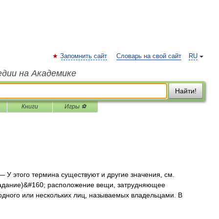
Запомнить сайт
Словарь на свой сайт
RU
едии на Академике
Найти!
Книги
Игры ⚽
 У этого термина существуют и другие значения, см.
адание)&#160; расположение вещи, затрудняющее
одного или нескольких лиц, называемых владельцами. В